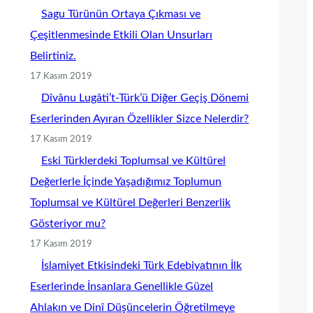
Sagu Türünün Ortaya Çıkması ve
Çeşitlenmesinde Etkili Olan Unsurları
Belirtiniz.
17 Kasım 2019
Dîvânu Lugâti’t-Türk’ü Diğer Geçiş Dönemi
Eserlerinden Ayıran Özellikler Sizce Nelerdir?
17 Kasım 2019
Eski Türklerdeki Toplumsal ve Kültürel
Değerlerle İçinde Yaşadığımız Toplumun
Toplumsal ve Kültürel Değerleri Benzerlik
Gösteriyor mu?
17 Kasım 2019
İslamiyet Etkisindeki Türk Edebiyatının İlk
Eserlerinde İnsanlara Genellikle Güzel
Ahlakın ve Dinî Düşüncelerin Öğretilmeye