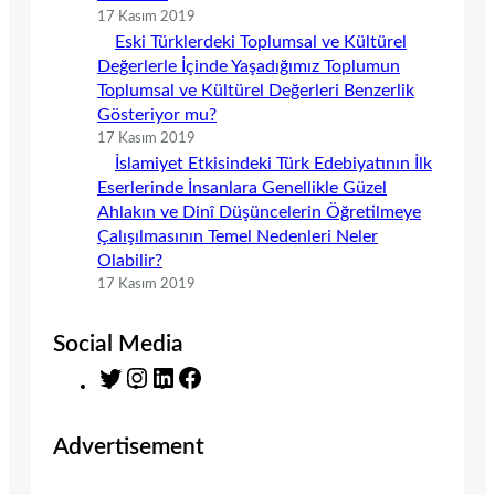
17 Kasım 2019
Eski Türklerdeki Toplumsal ve Kültürel
Değerlerle İçinde Yaşadığımız Toplumun
Toplumsal ve Kültürel Değerleri Benzerlik
Gösteriyor mu?
17 Kasım 2019
İslamiyet Etkisindeki Türk Edebiyatının İlk
Eserlerinde İnsanlara Genellikle Güzel
Ahlakın ve Dinî Düşüncelerin Öğretilmeye
Çalışılmasının Temel Nedenleri Neler
Olabilir?
17 Kasım 2019
Social Media
T
I
L
F
w
n
i
a
i
s
n
c
Advertisement
t
t
k
e
t
a
e
b