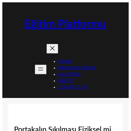
İçeriğe
geç
Eğitim Platformu
HOME
BREAKING NEWS
ALL NEWS
ABOUT
CONTACT US
Portakalın Sıkılması Fiziksel mi