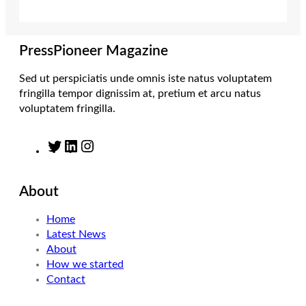
e
g
d
o
r
r
I
o
a
n
k
m
PressPioneer Magazine
Sed ut perspiciatis unde omnis iste natus voluptatem
fringilla tempor dignissim at, pretium et arcu natus
voluptatem fringilla.
T
L
I
w
i
n
i
n
s
About
t
k
t
t
e
a
Home
e
d
g
Latest News
r
I
r
About
n
a
How we started
m
Contact