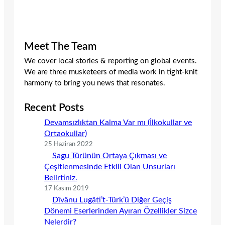
Meet The Team
We cover local stories & reporting on global events.
We are three musketeers of media work in tight-knit
harmony to bring you news that resonates.
Recent Posts
Devamsızlıktan Kalma Var mı (İlkokullar ve
Ortaokullar)
25 Haziran 2022
Sagu Türünün Ortaya Çıkması ve
Çeşitlenmesinde Etkili Olan Unsurları
Belirtiniz.
17 Kasım 2019
Dîvânu Lugâti’t-Türk’ü Diğer Geçiş
Dönemi Eserlerinden Ayıran Özellikler Sizce
Nelerdir?