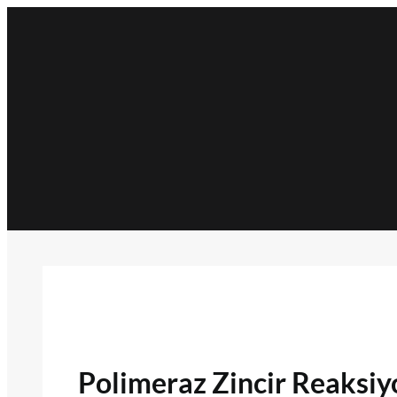
İçeriğe
geç
Polimeraz Zincir Reaksiy