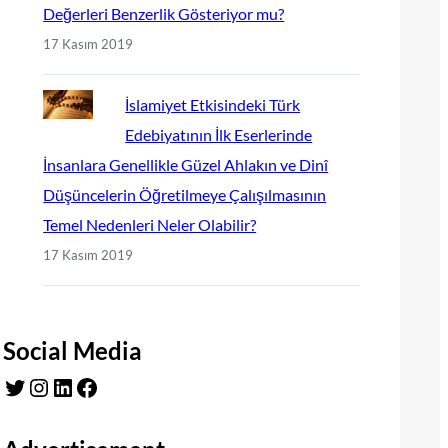
Değerleri Benzerlik Gösteriyor mu?
17 Kasım 2019
İslamiyet Etkisindeki Türk
Edebiyatının İlk Eserlerinde
İnsanlara Genellikle Güzel Ahlakın ve Dinî
Düşüncelerin Öğretilmeye Çalışılmasının
Temel Nedenleri Neler Olabilir?
17 Kasım 2019
Social Media
Twitter
Instagram
LinkedIn
Facebook