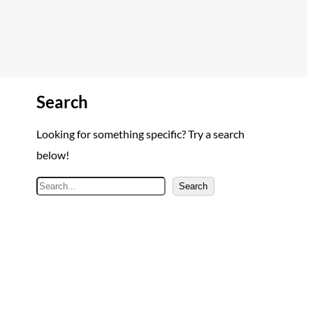
Search
Looking for something specific? Try a search
below!
A
Search
r
a