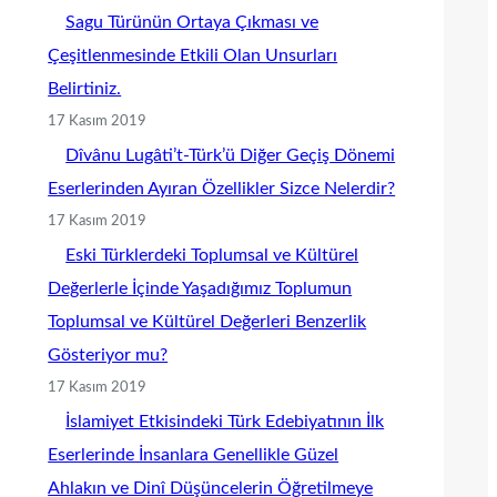
Sagu Türünün Ortaya Çıkması ve
Çeşitlenmesinde Etkili Olan Unsurları
Belirtiniz.
17 Kasım 2019
Dîvânu Lugâti’t-Türk’ü Diğer Geçiş Dönemi
Eserlerinden Ayıran Özellikler Sizce Nelerdir?
17 Kasım 2019
Eski Türklerdeki Toplumsal ve Kültürel
Değerlerle İçinde Yaşadığımız Toplumun
Toplumsal ve Kültürel Değerleri Benzerlik
Gösteriyor mu?
17 Kasım 2019
İslamiyet Etkisindeki Türk Edebiyatının İlk
Eserlerinde İnsanlara Genellikle Güzel
Ahlakın ve Dinî Düşüncelerin Öğretilmeye