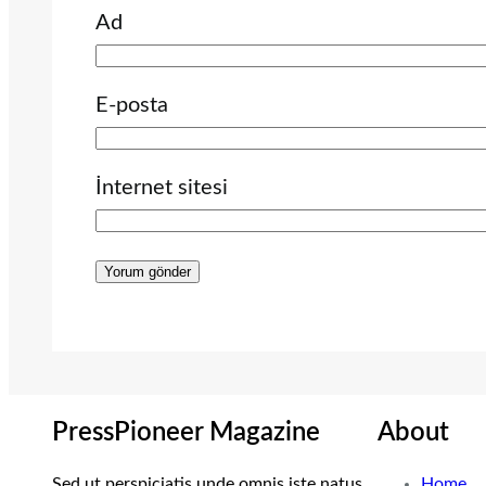
Ad
E-posta
İnternet sitesi
PressPioneer Magazine
About
Sed ut perspiciatis unde omnis iste natus
Home