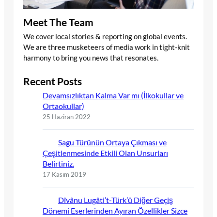
Meet The Team
We cover local stories & reporting on global events.
We are three musketeers of media work in tight-knit
harmony to bring you news that resonates.
Recent Posts
Devamsızlıktan Kalma Var mı (İlkokullar ve
Ortaokullar)
25 Haziran 2022
Sagu Türünün Ortaya Çıkması ve
Çeşitlenmesinde Etkili Olan Unsurları
Belirtiniz.
17 Kasım 2019
Dîvânu Lugâti’t-Türk’ü Diğer Geçiş
Dönemi Eserlerinden Ayıran Özellikler Sizce