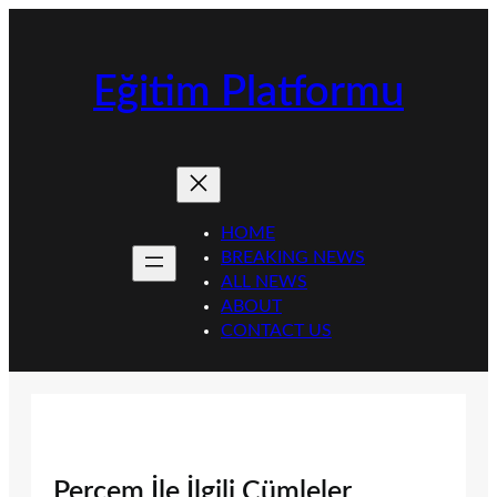
İçeriğe
geç
Eğitim Platformu
HOME
BREAKING NEWS
ALL NEWS
ABOUT
CONTACT US
Perçem İle İlgili Cümleler