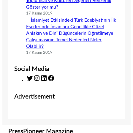
Toplumsal ve Kültürel Değerleri Benzerlik
Gösteriyor mu?
17 Kasım 2019
İslamiyet Etkisindeki Türk Edebiyatının İlk
Eserlerinde İnsanlara Genellikle Güzel
Ahlakın ve Dinî Düşüncelerin Öğretilmeye
Çalışılmasının Temel Nedenleri Neler
Olabilir?
17 Kasım 2019
Social Media
T
I
L
F
w
n
i
a
i
s
n
c
Advertisement
t
t
k
e
t
a
e
b
e
g
d
o
r
r
I
o
a
n
k
m
PressPioneer Magazine