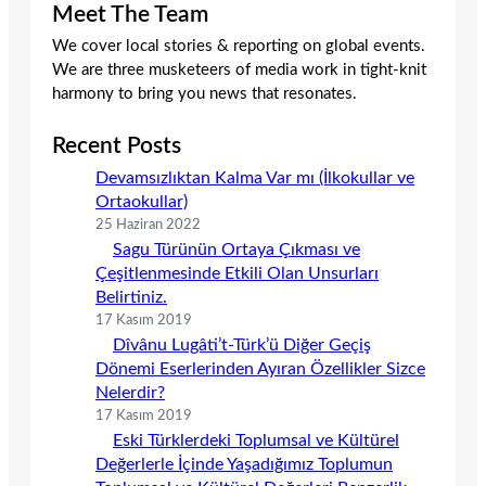
Meet The Team
We cover local stories & reporting on global events.
We are three musketeers of media work in tight-knit
harmony to bring you news that resonates.
Recent Posts
Devamsızlıktan Kalma Var mı (İlkokullar ve
Ortaokullar)
25 Haziran 2022
Sagu Türünün Ortaya Çıkması ve
Çeşitlenmesinde Etkili Olan Unsurları
Belirtiniz.
17 Kasım 2019
Dîvânu Lugâti’t-Türk’ü Diğer Geçiş
Dönemi Eserlerinden Ayıran Özellikler Sizce
Nelerdir?
17 Kasım 2019
Eski Türklerdeki Toplumsal ve Kültürel
Değerlerle İçinde Yaşadığımız Toplumun