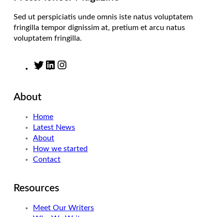
Sed ut perspiciatis unde omnis iste natus voluptatem
fringilla tempor dignissim at, pretium et arcu natus
voluptatem fringilla.
T
L
I
w
i
n
i
n
s
About
t
k
t
t
e
a
Home
e
d
g
Latest News
r
I
r
About
n
a
How we started
m
Contact
Resources
Meet Our Writers