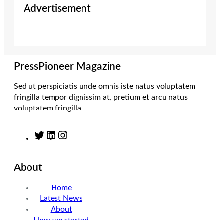
Advertisement
t
t
k
e
t
a
e
b
e
g
d
o
r
r
I
o
a
n
k
m
PressPioneer Magazine
Sed ut perspiciatis unde omnis iste natus voluptatem
fringilla tempor dignissim at, pretium et arcu natus
voluptatem fringilla.
T
L
I
w
i
n
i
n
s
About
t
k
t
t
e
a
Home
e
d
g
Latest News
r
I
r
About
n
a
How we started