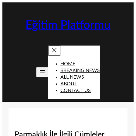
İçeriğe
geç
Eğitim Platformu
HOME
BREAKING NEWS
ALL NEWS
ABOUT
CONTACT US
Parmaklık İle İlgili Cümleler