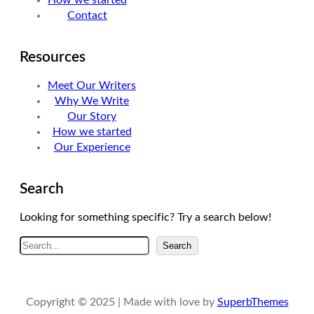
m
Contact
Resources
Meet Our Writers
Why We Write
Our Story
How we started
Our Experience
Search
Looking for something specific? Try a search below!
A
Search
r
a
Copyright © 2025 | Made with love by
SuperbThemes