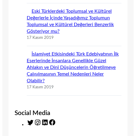
Eski Türklerdeki Toplumsal ve Kültürel
Değerlerle İçinde Yaşadığımız Toplumun
Toplumsal ve Kültürel Değerleri Benzerlik
Gösteriyor mu?
17 Kasım 2019
İslamiyet Etkisindeki Türk Edebiyatının İlk
Eserlerinde İnsanlara Genellikle Güzel
Ahlakın ve Dinî Düşüncelerin Öğretilmeye
Çalışılmasının Temel Nedenleri Neler
Olabilir?
17 Kasım 2019
Social Media
T
I
L
F
w
n
i
a
i
s
n
c