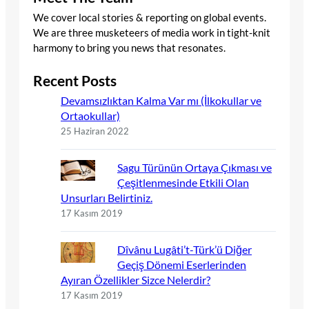
We cover local stories & reporting on global events.
We are three musketeers of media work in tight-knit
harmony to bring you news that resonates.
Recent Posts
Devamsızlıktan Kalma Var mı (İlkokullar ve
Ortaokullar)
25 Haziran 2022
Sagu Türünün Ortaya Çıkması ve
Çeşitlenmesinde Etkili Olan
Unsurları Belirtiniz.
17 Kasım 2019
Dîvânu Lugâti’t-Türk’ü Diğer
Geçiş Dönemi Eserlerinden
Ayıran Özellikler Sizce Nelerdir?
17 Kasım 2019