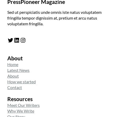
PressPioneer Magazine
Sed ut perspiciatis unde omnis iste natus voluptatem
fringilla tempor dignissim at, pretium et arcu natus
voluptatem fringilla.
Twitter
LinkedIn
Instagram
About
Home
Latest News
About
How we started
Contact
Resources
Meet Our Writers
Why We Write
Our Story