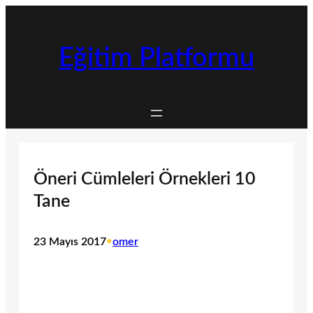
İçeriğe
geç
Eğitim Platformu
Öneri Cümleleri Örnekleri 10
Tane
23 Mayıs 2017
•
omer