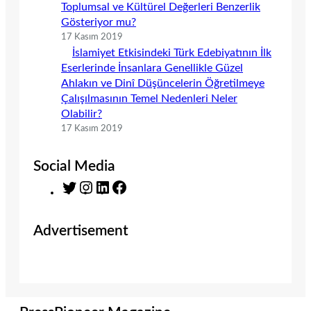
Toplumsal ve Kültürel Değerleri Benzerlik
Gösteriyor mu?
17 Kasım 2019
İslamiyet Etkisindeki Türk Edebiyatının İlk
Eserlerinde İnsanlara Genellikle Güzel
Ahlakın ve Dinî Düşüncelerin Öğretilmeye
Çalışılmasının Temel Nedenleri Neler
Olabilir?
17 Kasım 2019
Social Media
T
I
L
F
w
n
i
a
i
s
n
c
Advertisement
t
t
k
e
t
a
e
b
e
g
d
o
r
r
I
o
a
n
k
m