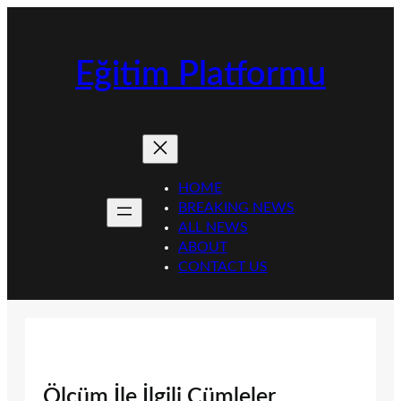
İçeriğe
geç
Eğitim Platformu
HOME
BREAKING NEWS
ALL NEWS
ABOUT
CONTACT US
Ölçüm İle İlgili Cümleler