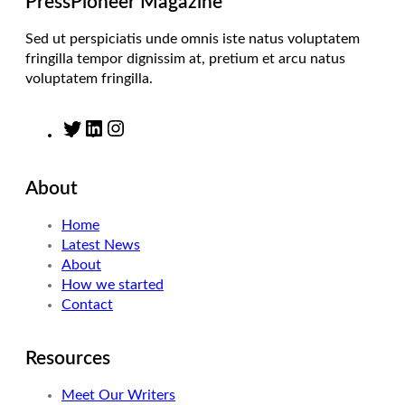
PressPioneer Magazine
Sed ut perspiciatis unde omnis iste natus voluptatem
fringilla tempor dignissim at, pretium et arcu natus
voluptatem fringilla.
T
L
I
w
i
n
i
n
s
About
t
k
t
t
e
a
Home
e
d
g
Latest News
r
I
r
About
n
a
How we started
m
Contact
Resources
Meet Our Writers