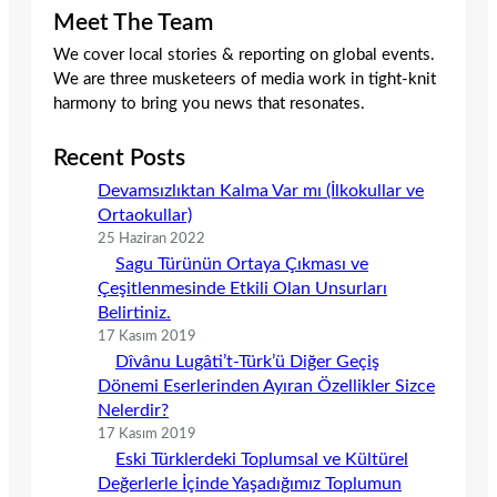
Meet The Team
We cover local stories & reporting on global events.
We are three musketeers of media work in tight-knit
harmony to bring you news that resonates.
Recent Posts
Devamsızlıktan Kalma Var mı (İlkokullar ve
Ortaokullar)
25 Haziran 2022
Sagu Türünün Ortaya Çıkması ve
Çeşitlenmesinde Etkili Olan Unsurları
Belirtiniz.
17 Kasım 2019
Dîvânu Lugâti’t-Türk’ü Diğer Geçiş
Dönemi Eserlerinden Ayıran Özellikler Sizce
Nelerdir?
17 Kasım 2019
Eski Türklerdeki Toplumsal ve Kültürel
Değerlerle İçinde Yaşadığımız Toplumun