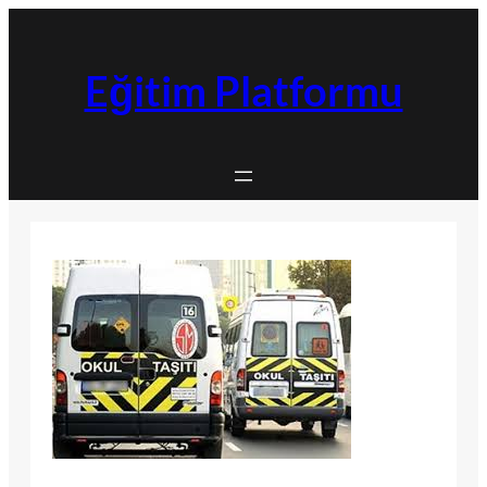
İçeriğe
geç
Eğitim Platformu