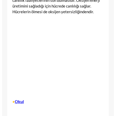
canlılık faaliyetlerinin son bulmasıdır. Oksijen enerji
üretimini sağladığı için hücrede canlılığı sağlar.
Hücrelerin ölmesi de oksijen yetersizliğindendir.
Okul
•