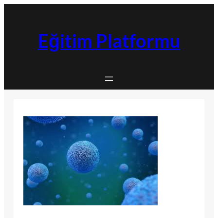
İçeriğe
geç
Eğitim Platformu