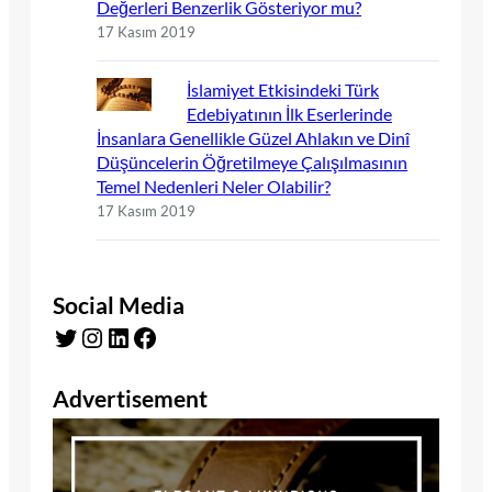
Değerleri Benzerlik Gösteriyor mu?
17 Kasım 2019
İslamiyet Etkisindeki Türk
Edebiyatının İlk Eserlerinde
İnsanlara Genellikle Güzel Ahlakın ve Dinî
Düşüncelerin Öğretilmeye Çalışılmasının
Temel Nedenleri Neler Olabilir?
17 Kasım 2019
Social Media
Twitter
Instagram
LinkedIn
Facebook
Advertisement