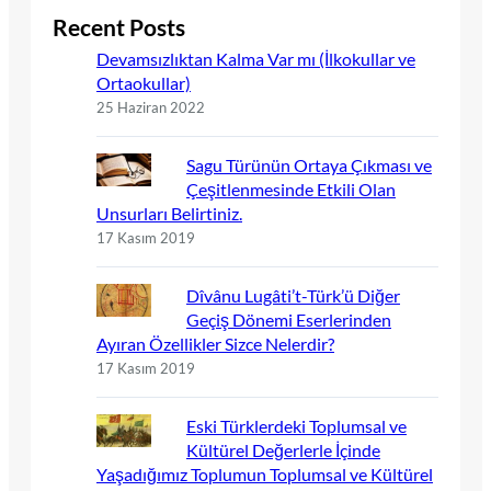
Recent Posts
Devamsızlıktan Kalma Var mı (İlkokullar ve
Ortaokullar)
25 Haziran 2022
Sagu Türünün Ortaya Çıkması ve
Çeşitlenmesinde Etkili Olan
Unsurları Belirtiniz.
17 Kasım 2019
Dîvânu Lugâti’t-Türk’ü Diğer
Geçiş Dönemi Eserlerinden
Ayıran Özellikler Sizce Nelerdir?
17 Kasım 2019
Eski Türklerdeki Toplumsal ve
Kültürel Değerlerle İçinde
Yaşadığımız Toplumun Toplumsal ve Kültürel