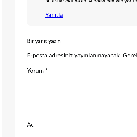
bu aralar okulda en iyi ödevi ben yapıyorum,
Yanıtla
Bir yanıt yazın
E-posta adresiniz yayınlanmayacak.
Gerek
Yorum
*
Ad