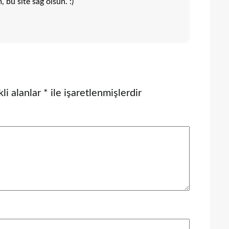
 bu site sağ olsun. :)
li alanlar
*
ile işaretlenmişlerdir