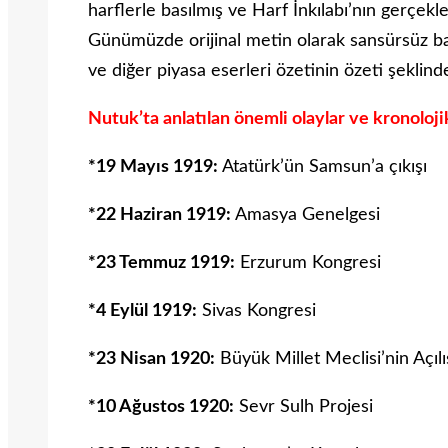
harflerle basılmış ve Harf İnkılabı’nın gerçekle
Günümüzde orijinal metin olarak sansürsüz ba
ve diğer piyasa eserleri özetinin özeti şeklind
Nutuk’ta anlatılan önemli olaylar ve kronolojik
*19 Mayıs 1919:
Atatürk’ün Samsun’a çıkışı
*22 Haziran 1919:
Amasya Genelgesi
*23 Temmuz 1919:
Erzurum Kongresi
*4 Eylül 1919:
Sivas Kongresi
*23 Nisan 1920:
Büyük Millet Meclisi’nin Açılı
*10 Ağustos 1920:
Sevr Sulh Projesi