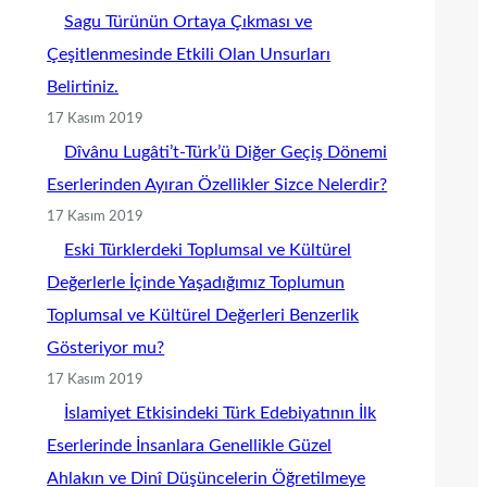
Sagu Türünün Ortaya Çıkması ve
Çeşitlenmesinde Etkili Olan Unsurları
Belirtiniz.
17 Kasım 2019
Dîvânu Lugâti’t-Türk’ü Diğer Geçiş Dönemi
Eserlerinden Ayıran Özellikler Sizce Nelerdir?
17 Kasım 2019
Eski Türklerdeki Toplumsal ve Kültürel
Değerlerle İçinde Yaşadığımız Toplumun
Toplumsal ve Kültürel Değerleri Benzerlik
Gösteriyor mu?
17 Kasım 2019
İslamiyet Etkisindeki Türk Edebiyatının İlk
Eserlerinde İnsanlara Genellikle Güzel
Ahlakın ve Dinî Düşüncelerin Öğretilmeye