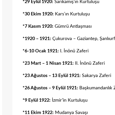
*29 Eylül 1920:
Sarıkamış’ın Kurtuluşu
*30 Ekim 1920:
Kars’ın Kurtuluşu
*7 Kasım 1920:
Gümrü Antlaşması
*1920 – 1921:
Çukurova – Gaziantep, Şanlıur
*6-10 Ocak 1921:
I. İnönü Zaferi
*23 Mart – 1 Nisan 1921:
II. İnönü Zaferi
*23 Ağustos – 13 Eylül 1921:
Sakarya Zaferi
*26 Ağustos – 9 Eylül 1921:
Başkumandanlık Z
*9 Eylül 1922:
İzmir’in Kurtuluşu
*11 Ekim 1922:
Mudanya Savaşı