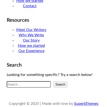
How we started
Contact
Resources
Meet Our Writers
Why We Write
Our Story
How we started
Our Experience
Search
Looking for something specific? Try a search below!
A
Search
r
a
Copyright © 2025 | Made with love by
SuperbThemes