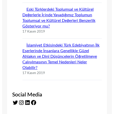
Eski Türklerdeki Toplumsal ve Kültürel
Değerlerle İçinde Yaşadığımız Toplumun
Toplumsal ve Kültürel Değerleri Benzerlik
Gösteriyor mu?
17 Kasım 2019
İslamiyet Etkisindeki Türk Edebiyatının İlk
Eserlerinde İnsanlara Genellikle Güzel
Ahlakın ve Dinî Düşüncelerin Öğretilmeye
Çalışılmasının Temel Nedenleri Neler
Olabilir?
17 Kasım 2019
Social Media
Twitter
Instagram
LinkedIn
Facebook