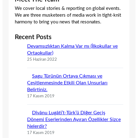
We cover local stories & reporting on global events.
We are three musketeers of media work in tight-knit
harmony to bring you news that resonates.
Recent Posts
Devamsızlıktan Kalma Var mı (İlkokullar ve
Ortaokullar)
25 Haziran 2022
Sagu Türünün Ortaya Çıkması ve
Çeşitlenmesinde Etkili Olan Unsurları
Belirtiniz.
17 Kasım 2019
Dîvânu Lugâti’t-Türk’ü Diğer Geçiş
Dönemi Eserlerinden Ayıran Özellikler Sizce
Nelerdir?
17 Kasım 2019