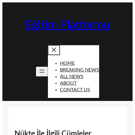
İçeriğe
geç
Eğitim Platformu
HOME
BREAKING NEWS
ALL NEWS
ABOUT
CONTACT US
Nükte İle İlgili Cümleler