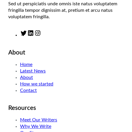
Sed ut perspiciatis unde omnis iste natus voluptatem
fringilla tempor dignissim at, pretium et arcu natus
voluptatem fringilla.
T
L
I
w
i
n
i
n
s
About
t
k
t
t
e
a
Home
e
d
g
Latest News
r
I
r
About
n
a
How we started
m
Contact
Resources
Meet Our Writers
Why We Write