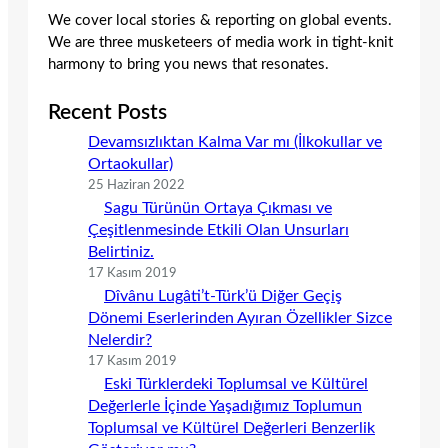
We cover local stories & reporting on global events.
We are three musketeers of media work in tight-knit
harmony to bring you news that resonates.
Recent Posts
Devamsızlıktan Kalma Var mı (İlkokullar ve
Ortaokullar)
25 Haziran 2022
Sagu Türünün Ortaya Çıkması ve
Çeşitlenmesinde Etkili Olan Unsurları
Belirtiniz.
17 Kasım 2019
Dîvânu Lugâti’t-Türk’ü Diğer Geçiş
Dönemi Eserlerinden Ayıran Özellikler Sizce
Nelerdir?
17 Kasım 2019
Eski Türklerdeki Toplumsal ve Kültürel
Değerlerle İçinde Yaşadığımız Toplumun
Toplumsal ve Kültürel Değerleri Benzerlik