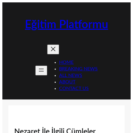
İçeriğe
geç
Eğitim Platformu
HOME
BREAKING NEWS
ALL NEWS
ABOUT
CONTACT US
Nezaret İle İlgili Cümleler