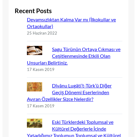
Recent Posts
Devamsızlıktan Kalma Var mı (İlkokullar ve
Ortaokullar)
25 Haziran 2022
Sagu Türünün Ortaya Çıkması ve
Çeşitlenmesinde Etkili Olan
Unsurları Belirtiniz.
17 Kasım 2019
Dîvânu Lugâti’t-Türk’ü Diğer
Geçiş Dönemi Eserlerinden
Ayıran Özellikler Sizce Nelerdir?
17 Kasım 2019
Eski Türklerdeki Toplumsal ve
Kültürel Değerlerle İçinde
Yaşadığımız Toplumun Toplumsal ve Kültürel