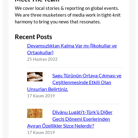
We cover local stories & reporting on global events.
We are three musketeers of media work in tight-knit
harmony to bring you news that resonates.
Recent Posts
Devamsızlıktan Kalma Var mı (İlkokullar ve
Ortaokullar)
25 Haziran 2022
Sagu Türünün Ortaya Çıkması ve
Çeşitlenmesinde Etkili Olan
Unsurları Belirtiniz.
17 Kasım 2019
Dîvânu Lugâti’t-Türk’ü Diğer
Geçiş Dönemi Eserlerinden
Ayıran Özellikler Sizce Nelerdir?
17 Kasım 2019