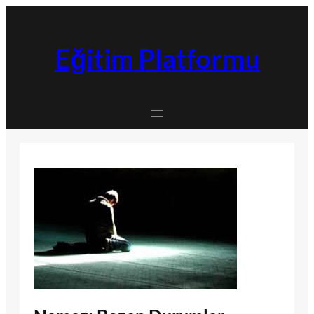
İçeriğe
geç
Eğitim Platformu