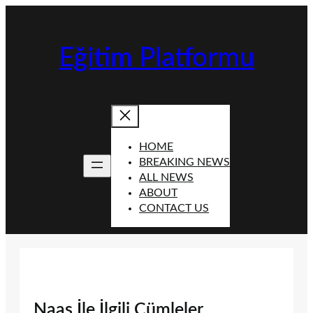
İçeriğe
geç
Eğitim Platformu
HOME
BREAKING NEWS
ALL NEWS
ABOUT
CONTACT US
Naaş İle İlgili Cümleler