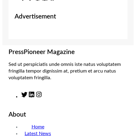
w
n
i
a
i
s
n
c
Advertisement
t
t
k
e
t
a
e
b
e
g
d
o
r
r
I
o
a
n
k
m
PressPioneer Magazine
Sed ut perspiciatis unde omnis iste natus voluptatem
fringilla tempor dignissim at, pretium et arcu natus
voluptatem fringilla.
T
L
I
w
i
n
i
n
s
About
t
k
t
t
e
a
Home
e
d
g
Latest News
r
I
r