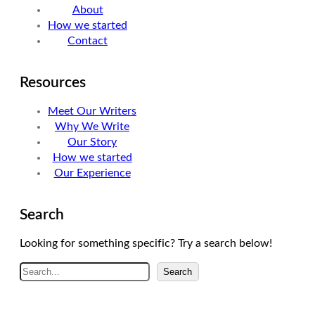
About
n
a
How we started
m
Contact
Resources
Meet Our Writers
Why We Write
Our Story
How we started
Our Experience
Search
Looking for something specific? Try a search below!
A
Search
r
a