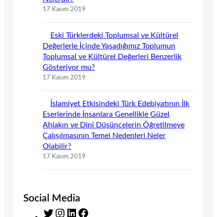
17 Kasım 2019
Eski Türklerdeki Toplumsal ve Kültürel
Değerlerle İçinde Yaşadığımız Toplumun
Toplumsal ve Kültürel Değerleri Benzerlik
Gösteriyor mu?
17 Kasım 2019
İslamiyet Etkisindeki Türk Edebiyatının İlk
Eserlerinde İnsanlara Genellikle Güzel
Ahlakın ve Dinî Düşüncelerin Öğretilmeye
Çalışılmasının Temel Nedenleri Neler
Olabilir?
17 Kasım 2019
Social Media
T
I
L
F