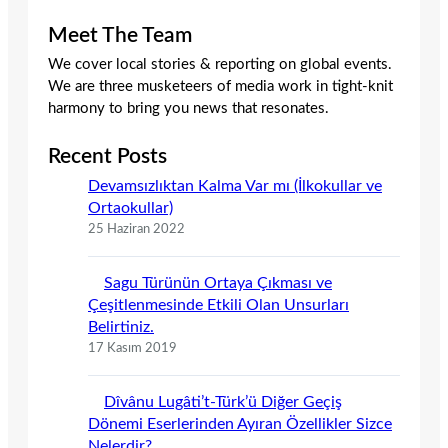
Meet The Team
We cover local stories & reporting on global events.
We are three musketeers of media work in tight-knit
harmony to bring you news that resonates.
Recent Posts
Devamsızlıktan Kalma Var mı (İlkokullar ve
Ortaokullar)
25 Haziran 2022
Sagu Türünün Ortaya Çıkması ve
Çeşitlenmesinde Etkili Olan Unsurları
Belirtiniz.
17 Kasım 2019
Dîvânu Lugâti’t-Türk’ü Diğer Geçiş
Dönemi Eserlerinden Ayıran Özellikler Sizce
Nelerdir?