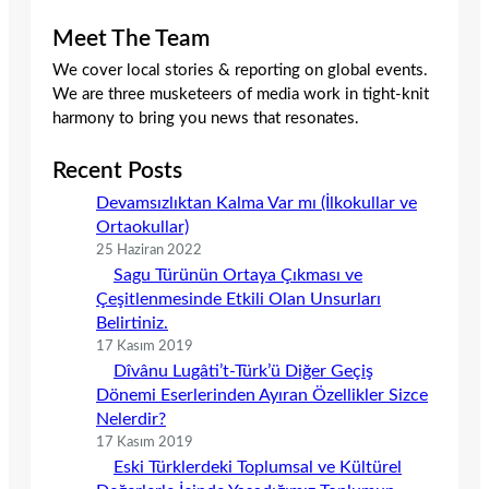
Meet The Team
We cover local stories & reporting on global events.
We are three musketeers of media work in tight-knit
harmony to bring you news that resonates.
Recent Posts
Devamsızlıktan Kalma Var mı (İlkokullar ve
Ortaokullar)
25 Haziran 2022
Sagu Türünün Ortaya Çıkması ve
Çeşitlenmesinde Etkili Olan Unsurları
Belirtiniz.
17 Kasım 2019
Dîvânu Lugâti’t-Türk’ü Diğer Geçiş
Dönemi Eserlerinden Ayıran Özellikler Sizce
Nelerdir?
17 Kasım 2019
Eski Türklerdeki Toplumsal ve Kültürel