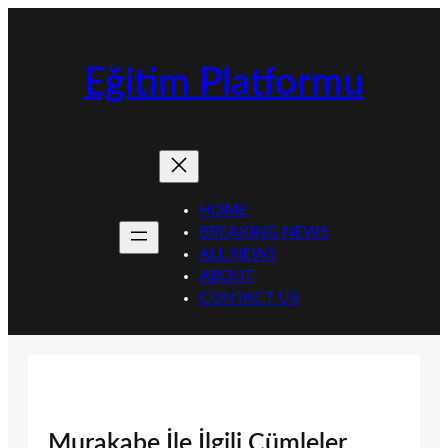
İçeriğe
geç
Eğitim Platformu
HOME
BREAKING NEWS
ALL NEWS
ABOUT
CONTACT US
Murakabe İle İlgili Cümleler