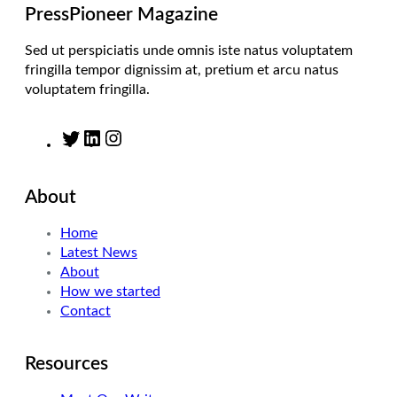
m
PressPioneer Magazine
Sed ut perspiciatis unde omnis iste natus voluptatem
fringilla tempor dignissim at, pretium et arcu natus
voluptatem fringilla.
T
L
I
w
i
n
i
n
s
About
t
k
t
t
e
a
Home
e
d
g
Latest News
r
I
r
About
n
a
How we started
m
Contact
Resources