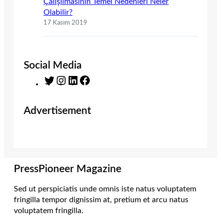
Çalışılmasının Temel Nedenleri Neler
Olabilir?
17 Kasım 2019
Social Media
T
I
L
F
w
n
i
a
i
s
n
c
Advertisement
t
t
k
e
t
a
e
b
e
g
d
o
r
r
I
o
a
n
k
m
PressPioneer Magazine
Sed ut perspiciatis unde omnis iste natus voluptatem
fringilla tempor dignissim at, pretium et arcu natus
voluptatem fringilla.