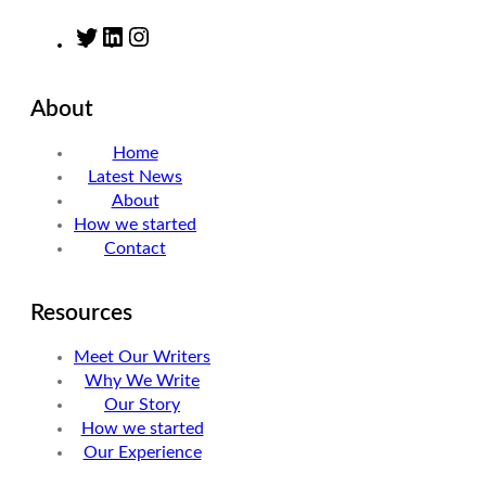
T
L
I
w
i
n
i
n
s
About
t
k
t
t
e
a
Home
e
d
g
Latest News
r
I
r
About
n
a
How we started
m
Contact
Resources
Meet Our Writers
Why We Write
Our Story
How we started
Our Experience