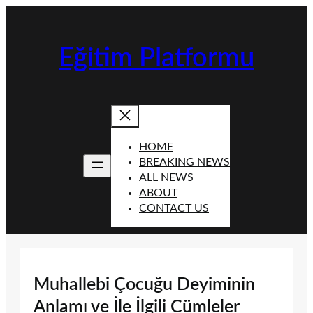
İçeriğe
geç
Eğitim Platformu
HOME
BREAKING NEWS
ALL NEWS
ABOUT
CONTACT US
Muhallebi Çocuğu Deyiminin
Anlamı ve İle İlgili Cümleler