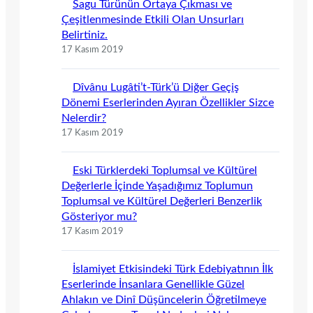
Sagu Türünün Ortaya Çıkması ve
Çeşitlenmesinde Etkili Olan Unsurları
Belirtiniz.
17 Kasım 2019
Dîvânu Lugâti’t-Türk’ü Diğer Geçiş
Dönemi Eserlerinden Ayıran Özellikler Sizce
Nelerdir?
17 Kasım 2019
Eski Türklerdeki Toplumsal ve Kültürel
Değerlerle İçinde Yaşadığımız Toplumun
Toplumsal ve Kültürel Değerleri Benzerlik
Gösteriyor mu?
17 Kasım 2019
İslamiyet Etkisindeki Türk Edebiyatının İlk
Eserlerinde İnsanlara Genellikle Güzel
Ahlakın ve Dinî Düşüncelerin Öğretilmeye