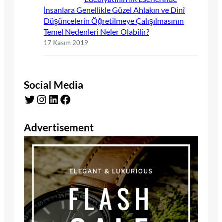
İnsanlara Genellikle Güzel Ahlakın ve Dinî
Düşüncelerin Öğretilmeye Çalışılmasının
Temel Nedenleri Neler Olabilir?
17 Kasım 2019
Social Media
Twitter
Instagram
LinkedIn
Facebook
Advertisement