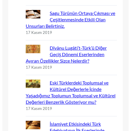
Sagu Türünün Ortaya Çıkması ve
Çeşitlenmesinde Etkili Olan
Unsurları Belirtiniz.
17 Kasım 2019
Dîvânu Lugâti’t-Türk’ü Diğer
Geçiş Dönemi Eserlerinden
Ayıran Özellikler Sizce Nelerdir?
17 Kasım 2019
Eski Türklerdeki Toplumsal ve
Kültürel Değerlerle İçinde
Yaşadığımız Toplumun Toplumsal ve Kültürel
Değerleri Benzerlik Gösteriyor mu?
17 Kasım 2019
İslamiyet Etkisindeki Türk
Edebiyatının İlk Eserlerinde