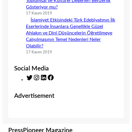
Toplumsal ve Kültürel Değerleri Benzerlik
Gösteriyor mu?
17 Kasım 2019
İslamiyet Etkisindeki Türk Edebiyatının İlk
Eserlerinde İnsanlara Genellikle Güzel
Ahlakın ve Dinî Düşüncelerin Öğretilmeye
Çalışılmasının Temel Nedenleri Neler
Olabilir?
17 Kasım 2019
Social Media
T
I
L
F
w
n
i
a
i
s
n
c
Advertisement
t
t
k
e
t
a
e
b
e
g
d
o
r
r
I
o
a
n
k
m
PressPioneer Magazine