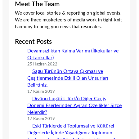
Meet The Team
We cover local stories & reporting on global events.
We are three musketeers of media work in tight-knit
harmony to bring you news that resonates.
Recent Posts
Devamsızlıktan Kalma Var mı (İlkokullar ve
Ortaokullar)
25 Haziran 2022
Sagu Türünün Ortaya Çıkması ve
Çeşitlenmesinde Etkili Olan Unsurları
Belirtiniz.
17 Kasım 2019
Dîvânu Lugâti’t-Türk’ü Diğer Geçiş
Dönemi Eserlerinden Ayıran Özellikler Sizce
Nelerdir?
17 Kasım 2019
Eski Türklerdeki Toplumsal ve Kültürel
Değerlerle İçinde Yaşadığımız Toplumun