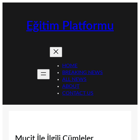
İçeriğe
geç
Eğitim Platformu
HOME
BREAKING NEWS
ALL NEWS
ABOUT
CONTACT US
Mucit İle İlgili Cümleler