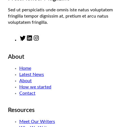
Sed ut perspiciatis unde omnis iste natus voluptatem
fringilla tempor dignissim at, pretium et arcu natus
voluptatem fringilla.
T
L
I
w
i
n
i
n
s
About
t
k
t
t
e
a
Home
e
d
g
Latest News
r
I
r
About
n
a
How we started
m
Contact
Resources
Meet Our Writers