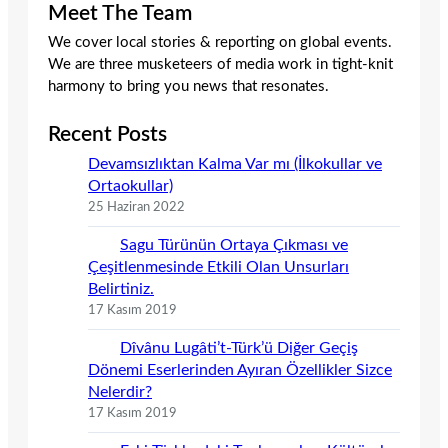
Meet The Team
We cover local stories & reporting on global events.
We are three musketeers of media work in tight-knit
harmony to bring you news that resonates.
Recent Posts
Devamsızlıktan Kalma Var mı (İlkokullar ve
Ortaokullar)
25 Haziran 2022
Sagu Türünün Ortaya Çıkması ve
Çeşitlenmesinde Etkili Olan Unsurları
Belirtiniz.
17 Kasım 2019
Dîvânu Lugâti’t-Türk’ü Diğer Geçiş
Dönemi Eserlerinden Ayıran Özellikler Sizce
Nelerdir?
17 Kasım 2019