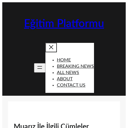
İçeriğe
geç
Eğitim Platformu
HOME
BREAKING NEWS
ALL NEWS
ABOUT
CONTACT US
Muarız İle İlgili Cümleler