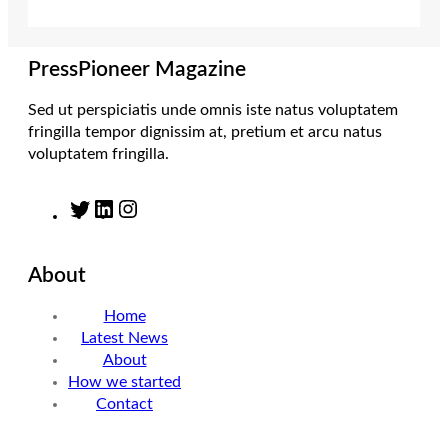
r
r
I
o
a
n
k
m
PressPioneer Magazine
Sed ut perspiciatis unde omnis iste natus voluptatem
fringilla tempor dignissim at, pretium et arcu natus
voluptatem fringilla.
T
L
I
w
i
n
i
n
s
About
t
k
t
t
e
a
Home
e
d
g
Latest News
r
I
r
About
n
a
How we started
m
Contact