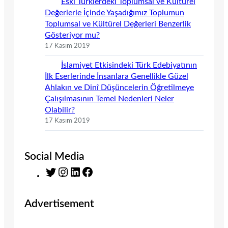
Eski Türklerdeki Toplumsal ve Kültürel
Değerlerle İçinde Yaşadığımız Toplumun
Toplumsal ve Kültürel Değerleri Benzerlik
Gösteriyor mu?
17 Kasım 2019
İslamiyet Etkisindeki Türk Edebiyatının
İlk Eserlerinde İnsanlara Genellikle Güzel
Ahlakın ve Dinî Düşüncelerin Öğretilmeye
Çalışılmasının Temel Nedenleri Neler
Olabilir?
17 Kasım 2019
Social Media
T
I
L
F
w
n
i
a
i
s
n
c
Advertisement
t
t
k
e
t
a
e
b
e
g
d
o