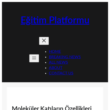
İçeriğe
geç
Eğitim Platformu
HOME
BREAKING NEWS
ALL NEWS
ABOUT
CONTACT US
Moleküler Katıların Özellikleri