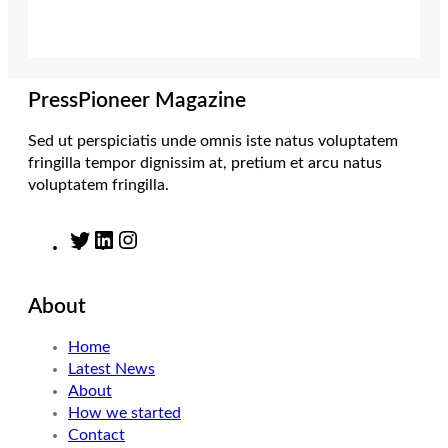
t
a
e
b
e
g
d
o
r
r
I
o
a
n
k
m
PressPioneer Magazine
Sed ut perspiciatis unde omnis iste natus voluptatem
fringilla tempor dignissim at, pretium et arcu natus
voluptatem fringilla.
T
L
I
w
i
n
i
n
s
About
t
k
t
t
e
a
Home
e
d
g
Latest News
r
I
r
About
n
a
How we started
m
Contact