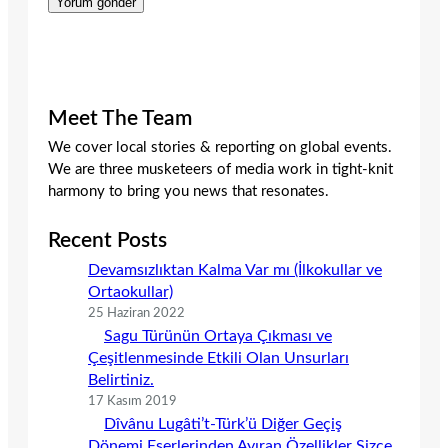
Meet The Team
We cover local stories & reporting on global events.
We are three musketeers of media work in tight-knit
harmony to bring you news that resonates.
Recent Posts
Devamsızlıktan Kalma Var mı (İlkokullar ve
Ortaokullar)
25 Haziran 2022
Sagu Türünün Ortaya Çıkması ve
Çeşitlenmesinde Etkili Olan Unsurları
Belirtiniz.
17 Kasım 2019
Dîvânu Lugâti’t-Türk’ü Diğer Geçiş
Dönemi Eserlerinden Ayıran Özellikler Sizce