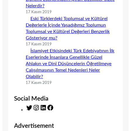
Nelerdir?
17 Kasım 2019
Eski Türklerdeki Toplumsal ve Kültürel
Değerlerle İçinde Yaşadığımız Toplumun
Toplumsal ve Kültürel Değerleri Benzerlik
Gösteriyor mu?
17 Kasım 2019
İslamiyet Etkisindeki Türk Edebiyatının İlk
Eserlerinde İnsanlara Genellikle Güzel
Ahlakın ve Dinî Düşüncelerin Öğretilmeye
Çalışılmasının Temel Nedenleri Neler
Olabilir?
17 Kasım 2019
Social Media
T
I
L
F
w
n
i
a
i
s
n
c
Advertisement
t
t
k
e