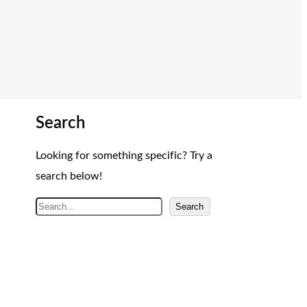
Search
Looking for something specific? Try a
search below!
A
Search
r
a