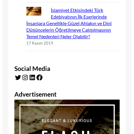
İslamiyet Etkisindeki Türk
Edebiyatının İlk Eserlerinde
İnsanlara Genellikle Güzel Ahlakın ve Dinî
Düşüncelerin Öğretilmeye Çalışılmasının
Temel Nedenleri Neler Olabilir?
17 Kasım 2019
Social Media
Twitter
Instagram
LinkedIn
Facebook
Advertisement