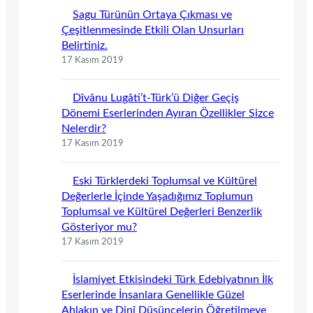
Sagu Türünün Ortaya Çıkması ve
Çeşitlenmesinde Etkili Olan Unsurları
Belirtiniz.
17 Kasım 2019
Dîvânu Lugâti’t-Türk’ü Diğer Geçiş
Dönemi Eserlerinden Ayıran Özellikler Sizce
Nelerdir?
17 Kasım 2019
Eski Türklerdeki Toplumsal ve Kültürel
Değerlerle İçinde Yaşadığımız Toplumun
Toplumsal ve Kültürel Değerleri Benzerlik
Gösteriyor mu?
17 Kasım 2019
İslamiyet Etkisindeki Türk Edebiyatının İlk
Eserlerinde İnsanlara Genellikle Güzel
Ahlakın ve Dinî Düşüncelerin Öğretilmeye