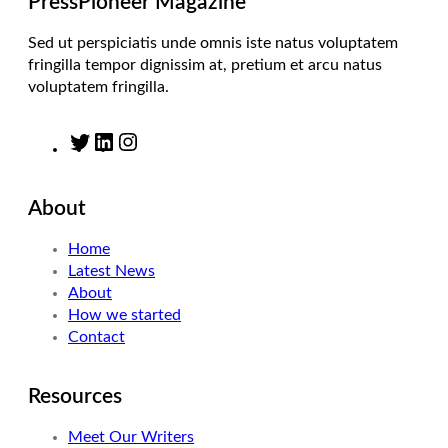
PressPioneer Magazine
Sed ut perspiciatis unde omnis iste natus voluptatem
fringilla tempor dignissim at, pretium et arcu natus
voluptatem fringilla.
T
L
I
w
i
n
i
n
s
About
t
k
t
t
e
a
Home
e
d
g
Latest News
r
I
r
About
n
a
How we started
m
Contact
Resources
Meet Our Writers