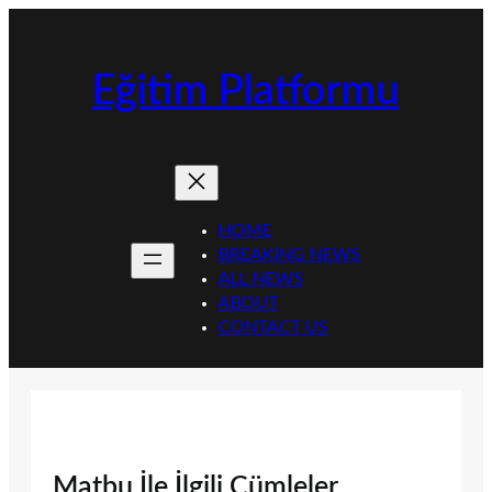
İçeriğe
geç
Eğitim Platformu
HOME
BREAKING NEWS
ALL NEWS
ABOUT
CONTACT US
Matbu İle İlgili Cümleler