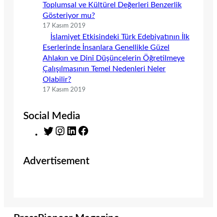
Toplumsal ve Kültürel Değerleri Benzerlik
Gösteriyor mu?
17 Kasım 2019
İslamiyet Etkisindeki Türk Edebiyatının İlk
Eserlerinde İnsanlara Genellikle Güzel
Ahlakın ve Dinî Düşüncelerin Öğretilmeye
Çalışılmasının Temel Nedenleri Neler
Olabilir?
17 Kasım 2019
Social Media
T
I
L
F
w
n
i
a
i
s
n
c
Advertisement
t
t
k
e
t
a
e
b
e
g
d
o
r
r
I
o
a
n
k
m