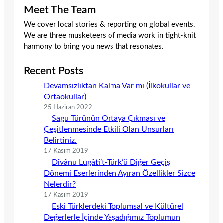
Meet The Team
We cover local stories & reporting on global events.
We are three musketeers of media work in tight-knit
harmony to bring you news that resonates.
Recent Posts
Devamsızlıktan Kalma Var mı (İlkokullar ve
Ortaokullar)
25 Haziran 2022
Sagu Türünün Ortaya Çıkması ve
Çeşitlenmesinde Etkili Olan Unsurları
Belirtiniz.
17 Kasım 2019
Dîvânu Lugâti’t-Türk’ü Diğer Geçiş
Dönemi Eserlerinden Ayıran Özellikler Sizce
Nelerdir?
17 Kasım 2019
Eski Türklerdeki Toplumsal ve Kültürel
Değerlerle İçinde Yaşadığımız Toplumun