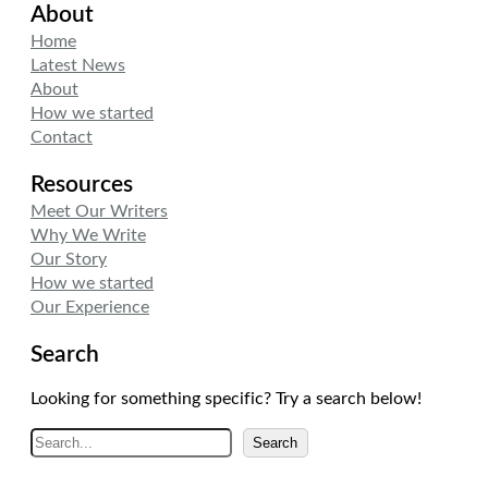
About
t
k
t
t
e
a
Home
e
d
g
Latest News
r
I
r
About
n
a
How we started
m
Contact
Resources
Meet Our Writers
Why We Write
Our Story
How we started
Our Experience
Search
Looking for something specific? Try a search below!
A
Search
r
a