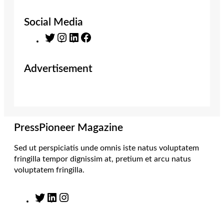
Social Media
T
I
L
F
w
n
i
a
i
s
n
c
Advertisement
t
t
k
e
t
a
e
b
e
g
d
o
r
r
I
o
a
n
k
m
PressPioneer Magazine
Sed ut perspiciatis unde omnis iste natus voluptatem
fringilla tempor dignissim at, pretium et arcu natus
voluptatem fringilla.
T
L
I
w
i
n
i
n
s