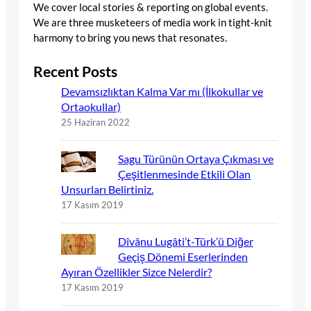
We cover local stories & reporting on global events.
We are three musketeers of media work in tight-knit
harmony to bring you news that resonates.
Recent Posts
Devamsızlıktan Kalma Var mı (İlkokullar ve
Ortaokullar)
25 Haziran 2022
Sagu Türünün Ortaya Çıkması ve
Çeşitlenmesinde Etkili Olan
Unsurları Belirtiniz.
17 Kasım 2019
Dîvânu Lugâti’t-Türk’ü Diğer
Geçiş Dönemi Eserlerinden
Ayıran Özellikler Sizce Nelerdir?
17 Kasım 2019