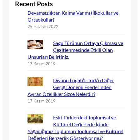
Recent Posts
Devamsızlıktan Kalma Var mı (İlkokullar ve
Ortaokullar)
25 Haziran 2022
Sagu Türünün Ortaya Çıkması ve
Çeşitlenmesinde Etkili Olan
Unsurları Belirtiniz.
17 Kasım 2019
Dîvânu Lugâti’t-Türk’ü Diğer
Geçiş Dönemi Eserlerinden
Ayıran Özellikler Sizce Nelerdir?
17 Kasım 2019
Eski Türklerdeki Toplumsal ve
Kültürel Değerlerle İçinde
Yaşadığımız Toplumun Toplumsal ve Kültürel
Değerleri Benzerlik Gösteriyor mu?