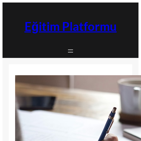
İçeriğe
geç
Eğitim Platformu