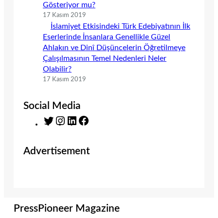
Gösteriyor mu?
17 Kasım 2019
İslamiyet Etkisindeki Türk Edebiyatının İlk
Eserlerinde İnsanlara Genellikle Güzel
Ahlakın ve Dinî Düşüncelerin Öğretilmeye
Çalışılmasının Temel Nedenleri Neler
Olabilir?
17 Kasım 2019
Social Media
T
I
L
F
w
n
i
a
i
s
n
c
Advertisement
t
t
k
e
t
a
e
b
e
g
d
o
r
r
I
o
a
n
k
m
PressPioneer Magazine