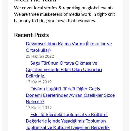
We cover local stories & reporting on global events.
We are three musketeers of media work in tight-knit
harmony to bring you news that resonates.
Recent Posts
Devamsızlıktan Kalma Var mı (İlkokullar ve
Ortaokullar)
25 Haziran 2022
Sagu Türünün Ortaya Çıkması ve
Çeşitlenmesinde Etkili Olan Unsurları
Belirtiniz.
17 Kasım 2019
Dîvânu Lugâti’t-Türk’ü Diğer Geçiş
Dönemi Eserlerinden Ayıran Özellikler Sizce
Nelerdir?
17 Kasım 2019
Eski Türklerdeki Toplumsal ve Kültürel
Değerlerle İçinde Yaşadığımız Toplumun
Toplumsal ve Kültürel Değerleri Benzerlik