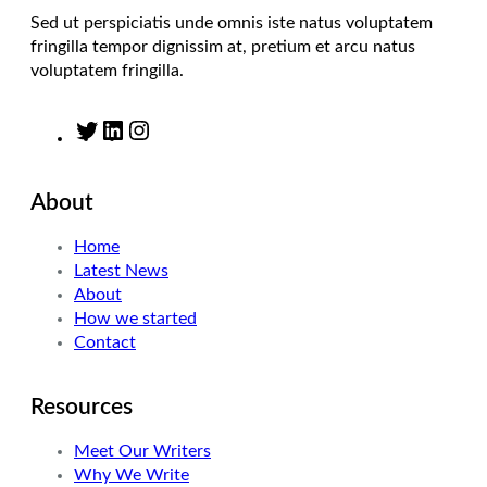
Sed ut perspiciatis unde omnis iste natus voluptatem
fringilla tempor dignissim at, pretium et arcu natus
voluptatem fringilla.
T
L
I
w
i
n
i
n
s
About
t
k
t
t
e
a
Home
e
d
g
Latest News
r
I
r
About
n
a
How we started
m
Contact
Resources
Meet Our Writers
Why We Write