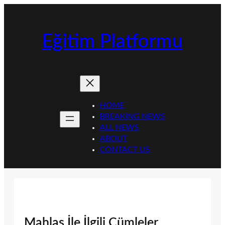
İçeriğe
geç
Eğitim Platformu
HOME
BREAKING NEWS
ALL NEWS
ABOUT
CONTACT US
Mahlas İle İlgili Cümleler