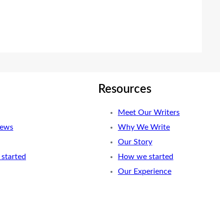
Resources
Meet Our Writers
News
Why We Write
Our Story
started
How we started
Our Experience