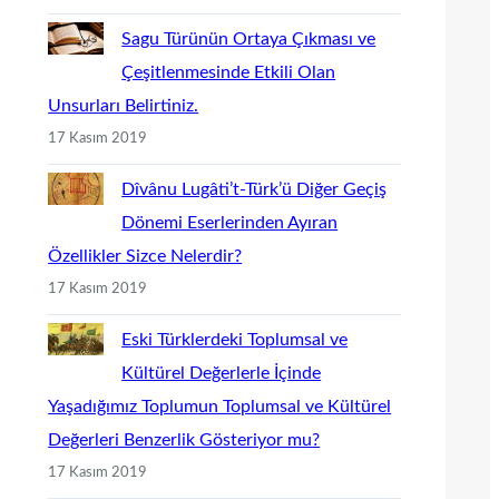
Sagu Türünün Ortaya Çıkması ve
Çeşitlenmesinde Etkili Olan
Unsurları Belirtiniz.
17 Kasım 2019
Dîvânu Lugâti’t-Türk’ü Diğer Geçiş
Dönemi Eserlerinden Ayıran
Özellikler Sizce Nelerdir?
17 Kasım 2019
Eski Türklerdeki Toplumsal ve
Kültürel Değerlerle İçinde
Yaşadığımız Toplumun Toplumsal ve Kültürel
Değerleri Benzerlik Gösteriyor mu?
17 Kasım 2019