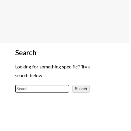
Search
Looking for something specific? Try a
search below!
A
Search
r
a