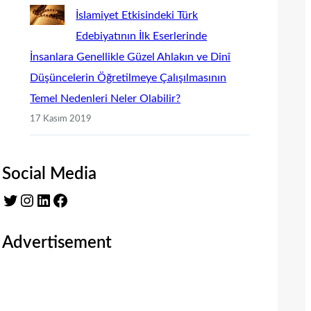
İslamiyet Etkisindeki Türk
Edebiyatının İlk Eserlerinde
İnsanlara Genellikle Güzel Ahlakın ve Dinî
Düşüncelerin Öğretilmeye Çalışılmasının
Temel Nedenleri Neler Olabilir?
17 Kasım 2019
Social Media
Twitter
Instagram
LinkedIn
Facebook
Advertisement