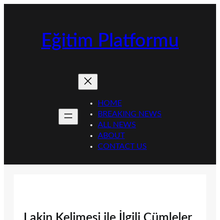
İçeriğe
geç
Eğitim Platformu
HOME
BREAKING NEWS
ALL NEWS
ABOUT
CONTACT US
Lakin Kelimesi ile İlgili Cümleler