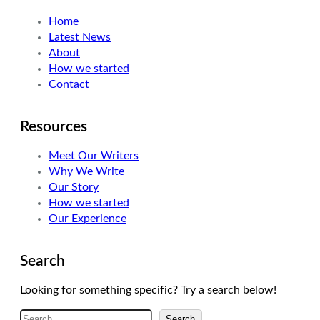
t
e
a
Home
e
d
g
Latest News
r
I
r
About
n
a
How we started
m
Contact
Resources
Meet Our Writers
Why We Write
Our Story
How we started
Our Experience
Search
Looking for something specific? Try a search below!
A
Search