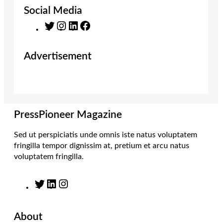
Social Media
T
I
L
F
w
n
i
a
i
s
n
c
Advertisement
t
t
k
e
t
a
e
b
e
g
d
o
r
r
I
o
a
n
k
m
PressPioneer Magazine
Sed ut perspiciatis unde omnis iste natus voluptatem
fringilla tempor dignissim at, pretium et arcu natus
voluptatem fringilla.
T
L
I
w
i
n
i
n
s
About
t
k
t