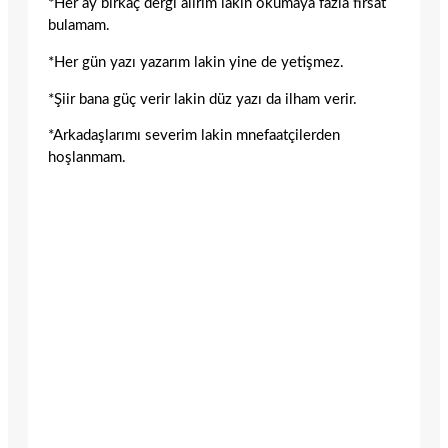
*Her ay birkaç dergi alırım lakin okumaya fazla fırsat
bulamam.
*Her gün yazı yazarım lakin yine de yetişmez.
*Şiir bana güç verir lakin düz yazı da ilham verir.
*Arkadaşlarımı severim lakin mnefaatçilerden
hoşlanmam.