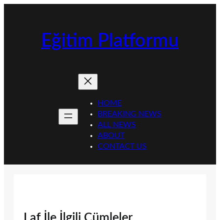
İçeriğe
geç
Eğitim Platformu
HOME
BREAKING NEWS
ALL NEWS
ABOUT
CONTACT US
Laf İle İlgili Cümleler