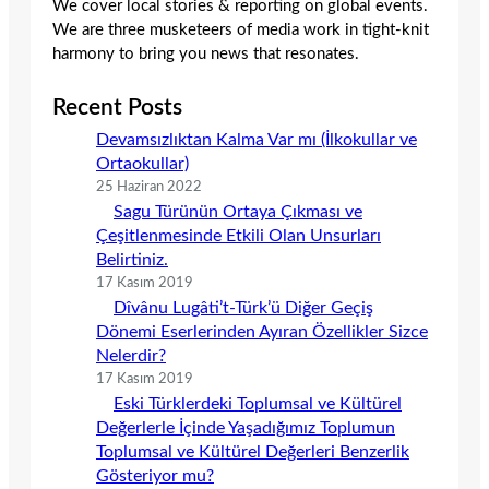
We cover local stories & reporting on global events.
We are three musketeers of media work in tight-knit
harmony to bring you news that resonates.
Recent Posts
Devamsızlıktan Kalma Var mı (İlkokullar ve
Ortaokullar)
25 Haziran 2022
Sagu Türünün Ortaya Çıkması ve
Çeşitlenmesinde Etkili Olan Unsurları
Belirtiniz.
17 Kasım 2019
Dîvânu Lugâti’t-Türk’ü Diğer Geçiş
Dönemi Eserlerinden Ayıran Özellikler Sizce
Nelerdir?
17 Kasım 2019
Eski Türklerdeki Toplumsal ve Kültürel
Değerlerle İçinde Yaşadığımız Toplumun
Toplumsal ve Kültürel Değerleri Benzerlik
Gösteriyor mu?