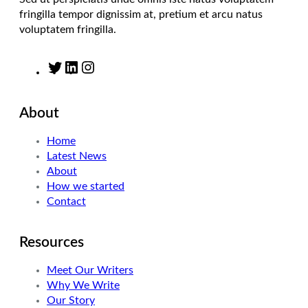
fringilla tempor dignissim at, pretium et arcu natus
voluptatem fringilla.
T
L
I
w
i
n
i
n
s
About
t
k
t
t
e
a
Home
e
d
g
Latest News
r
I
r
About
n
a
How we started
m
Contact
Resources
Meet Our Writers
Why We Write
Our Story