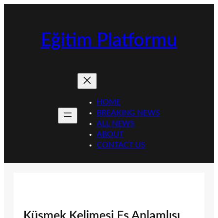
İçeriğe
geç
Eğitim Platformu
HOME
BREAKING NEWS
ALL NEWS
ABOUT
CONTACT US
Küsmek Kelimesi Eş Anlamlısı