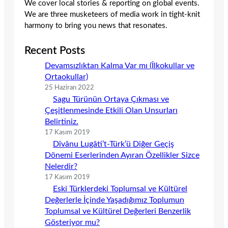
We cover local stories & reporting on global events.
We are three musketeers of media work in tight-knit
harmony to bring you news that resonates.
Recent Posts
Devamsızlıktan Kalma Var mı (İlkokullar ve
Ortaokullar)
25 Haziran 2022
Sagu Türünün Ortaya Çıkması ve
Çeşitlenmesinde Etkili Olan Unsurları
Belirtiniz.
17 Kasım 2019
Dîvânu Lugâti’t-Türk’ü Diğer Geçiş
Dönemi Eserlerinden Ayıran Özellikler Sizce
Nelerdir?
17 Kasım 2019
Eski Türklerdeki Toplumsal ve Kültürel
Değerlerle İçinde Yaşadığımız Toplumun
Toplumsal ve Kültürel Değerleri Benzerlik
Gösteriyor mu?