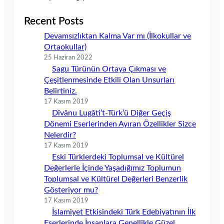
Recent Posts
Devamsızlıktan Kalma Var mı (İlkokullar ve
Ortaokullar)
25 Haziran 2022
Sagu Türünün Ortaya Çıkması ve
Çeşitlenmesinde Etkili Olan Unsurları
Belirtiniz.
17 Kasım 2019
Dîvânu Lugâti’t-Türk’ü Diğer Geçiş
Dönemi Eserlerinden Ayıran Özellikler Sizce
Nelerdir?
17 Kasım 2019
Eski Türklerdeki Toplumsal ve Kültürel
Değerlerle İçinde Yaşadığımız Toplumun
Toplumsal ve Kültürel Değerleri Benzerlik
Gösteriyor mu?
17 Kasım 2019
İslamiyet Etkisindeki Türk Edebiyatının İlk
Eserlerinde İnsanlara Genellikle Güzel