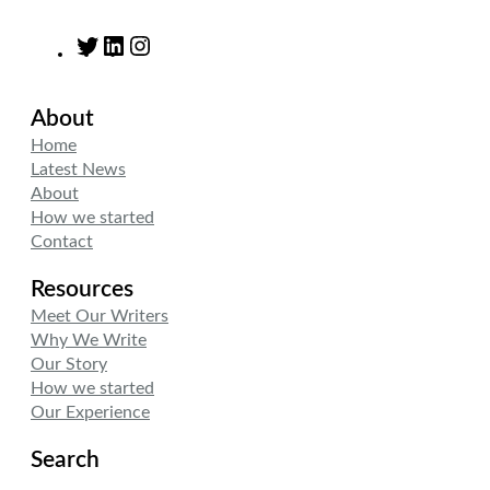
T
L
I
w
i
n
i
n
s
About
t
k
t
t
e
a
Home
e
d
g
Latest News
r
I
r
About
n
a
How we started
m
Contact
Resources
Meet Our Writers
Why We Write
Our Story
How we started
Our Experience
Search