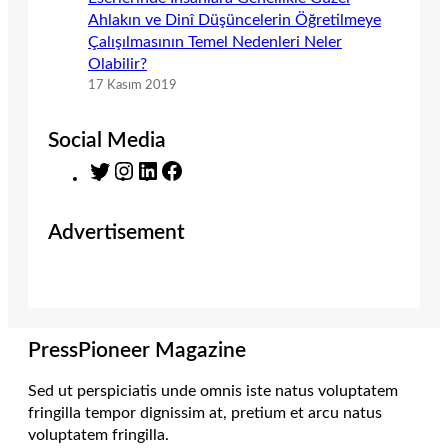
Ahlakın ve Dinî Düşüncelerin Öğretilmeye
Çalışılmasının Temel Nedenleri Neler
Olabilir?
17 Kasım 2019
Social Media
T
I
L
F
w
n
i
a
i
s
n
c
Advertisement
t
t
k
e
t
a
e
b
e
g
d
o
r
r
I
o
a
n
k
m
PressPioneer Magazine
Sed ut perspiciatis unde omnis iste natus voluptatem
fringilla tempor dignissim at, pretium et arcu natus
voluptatem fringilla.