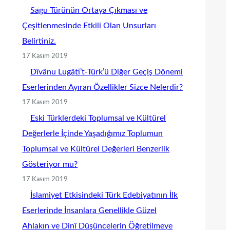
Sagu Türünün Ortaya Çıkması ve
Çeşitlenmesinde Etkili Olan Unsurları
Belirtiniz.
17 Kasım 2019
Dîvânu Lugâti’t-Türk’ü Diğer Geçiş Dönemi
Eserlerinden Ayıran Özellikler Sizce Nelerdir?
17 Kasım 2019
Eski Türklerdeki Toplumsal ve Kültürel
Değerlerle İçinde Yaşadığımız Toplumun
Toplumsal ve Kültürel Değerleri Benzerlik
Gösteriyor mu?
17 Kasım 2019
İslamiyet Etkisindeki Türk Edebiyatının İlk
Eserlerinde İnsanlara Genellikle Güzel
Ahlakın ve Dinî Düşüncelerin Öğretilmeye