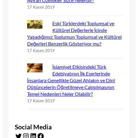
Ayıran Özellikler Sizce Nelerdir?
17 Kasım 2019
Eski Türklerdeki Toplumsal ve
Kültürel Değerlerle İçinde
Yaşadığımız Toplumun Toplumsal ve Kültürel
Değerleri Benzerlik Gösteriyor mu?
17 Kasım 2019
İslamiyet Etkisindeki Türk
Edebiyatının İlk Eserlerinde
İnsanlara Genellikle Güzel Ahlakın ve Dinî
Düşüncelerin Öğretilmeye Çalışılmasının
Temel Nedenleri Neler Olabilir?
17 Kasım 2019
Social Media
Twitter
Instagram
LinkedIn
Facebook