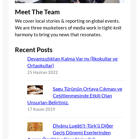
Meet The Team
We cover local stories & reporting on global events.
We are three musketeers of media work in tight-knit
harmony to bring you news that resonates.
Recent Posts
Devamsızlıktan Kalma Var mı (İlkokullar ve
Ortaokullar)
25 Haziran 2022
Sagu Türünün Ortaya Çıkması ve
Çeşitlenmesinde Etkili Olan
Unsurları Belirtiniz.
17 Kasım 2019
Dîvânu Lugâti’t-Türk’ü Diğer
Geçiş Dönemi Eserlerinden