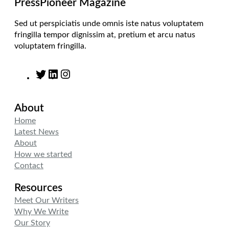
PressPioneer Magazine
Sed ut perspiciatis unde omnis iste natus voluptatem
fringilla tempor dignissim at, pretium et arcu natus
voluptatem fringilla.
T
L
I
w
i
n
i
n
s
About
t
k
t
t
e
a
Home
e
d
g
Latest News
r
I
r
About
n
a
How we started
m
Contact
Resources
Meet Our Writers
Why We Write
Our Story