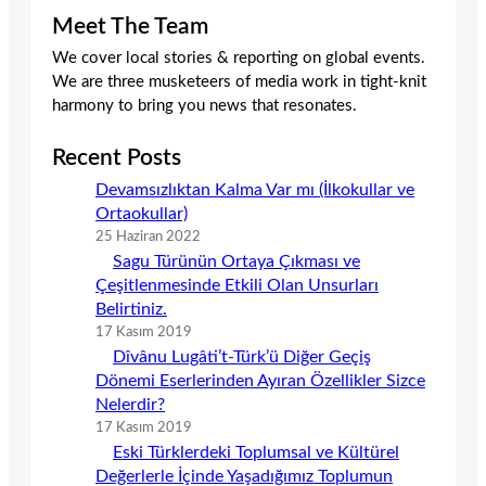
Meet The Team
We cover local stories & reporting on global events.
We are three musketeers of media work in tight-knit
harmony to bring you news that resonates.
Recent Posts
Devamsızlıktan Kalma Var mı (İlkokullar ve
Ortaokullar)
25 Haziran 2022
Sagu Türünün Ortaya Çıkması ve
Çeşitlenmesinde Etkili Olan Unsurları
Belirtiniz.
17 Kasım 2019
Dîvânu Lugâti’t-Türk’ü Diğer Geçiş
Dönemi Eserlerinden Ayıran Özellikler Sizce
Nelerdir?
17 Kasım 2019
Eski Türklerdeki Toplumsal ve Kültürel
Değerlerle İçinde Yaşadığımız Toplumun