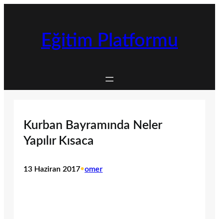
İçeriğe
geç
Eğitim Platformu
Kurban Bayramında Neler
Yapılır Kısaca
13 Haziran 2017
•
omer