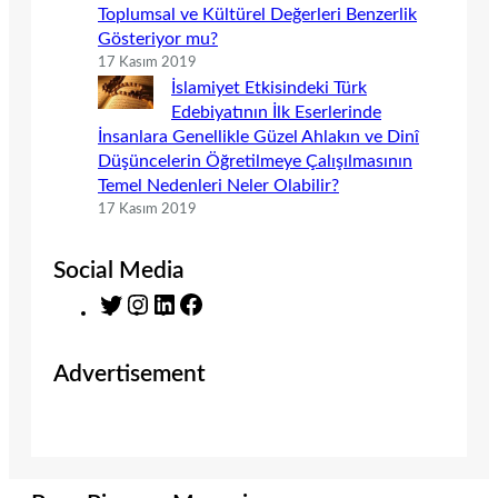
Toplumsal ve Kültürel Değerleri Benzerlik
Gösteriyor mu?
17 Kasım 2019
İslamiyet Etkisindeki Türk
Edebiyatının İlk Eserlerinde
İnsanlara Genellikle Güzel Ahlakın ve Dinî
Düşüncelerin Öğretilmeye Çalışılmasının
Temel Nedenleri Neler Olabilir?
17 Kasım 2019
Social Media
T
I
L
F
w
n
i
a
i
s
n
c
Advertisement
t
t
k
e
t
a
e
b
e
g
d
o
r
r
I
o
a
n
k
m