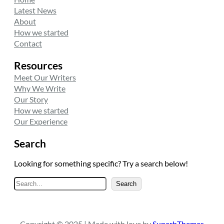
Latest News
About
How we started
Contact
Resources
Meet Our Writers
Why We Write
Our Story
How we started
Our Experience
Search
Looking for something specific? Try a search below!
A
Search
r
a
Copyright © 2025 | Made with love by
SuperbThemes