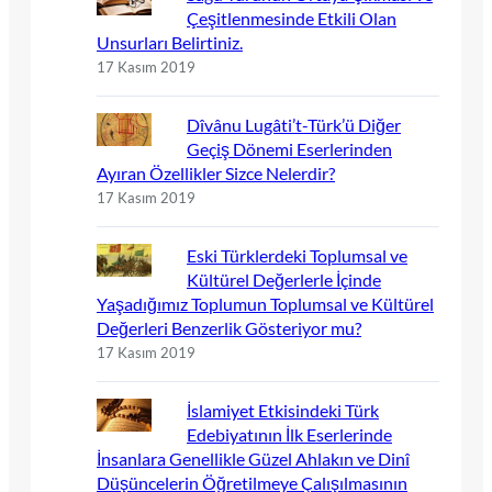
Çeşitlenmesinde Etkili Olan
Unsurları Belirtiniz.
17 Kasım 2019
Dîvânu Lugâti’t-Türk’ü Diğer
Geçiş Dönemi Eserlerinden
Ayıran Özellikler Sizce Nelerdir?
17 Kasım 2019
Eski Türklerdeki Toplumsal ve
Kültürel Değerlerle İçinde
Yaşadığımız Toplumun Toplumsal ve Kültürel
Değerleri Benzerlik Gösteriyor mu?
17 Kasım 2019
İslamiyet Etkisindeki Türk
Edebiyatının İlk Eserlerinde
İnsanlara Genellikle Güzel Ahlakın ve Dinî
Düşüncelerin Öğretilmeye Çalışılmasının