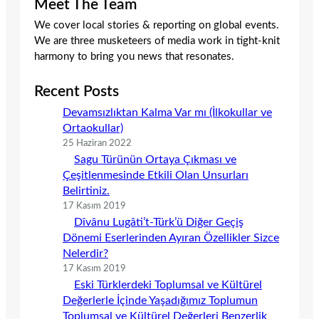
Meet The Team
We cover local stories & reporting on global events.
We are three musketeers of media work in tight-knit
harmony to bring you news that resonates.
Recent Posts
Devamsızlıktan Kalma Var mı (İlkokullar ve
Ortaokullar)
25 Haziran 2022
Sagu Türünün Ortaya Çıkması ve
Çeşitlenmesinde Etkili Olan Unsurları
Belirtiniz.
17 Kasım 2019
Dîvânu Lugâti’t-Türk’ü Diğer Geçiş
Dönemi Eserlerinden Ayıran Özellikler Sizce
Nelerdir?
17 Kasım 2019
Eski Türklerdeki Toplumsal ve Kültürel
Değerlerle İçinde Yaşadığımız Toplumun
Toplumsal ve Kültürel Değerleri Benzerlik