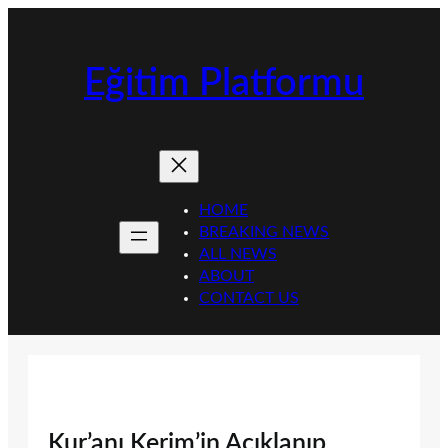
İçeriğe
geç
Eğitim Platformu
HOME
BREAKING NEWS
ALL NEWS
ABOUT
CONTACT US
Kur’anı Kerim’in Açıklanıp