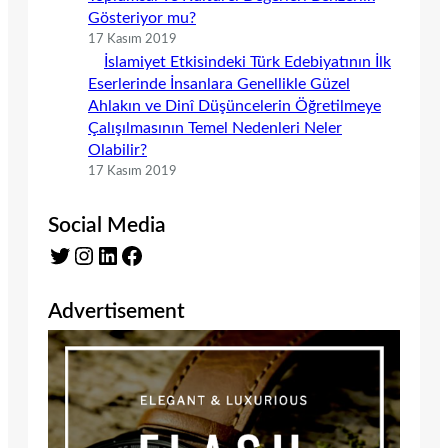
Gösteriyor mu?
17 Kasım 2019
İslamiyet Etkisindeki Türk Edebiyatının İlk
Eserlerinde İnsanlara Genellikle Güzel
Ahlakın ve Dinî Düşüncelerin Öğretilmeye
Çalışılmasının Temel Nedenleri Neler
Olabilir?
17 Kasım 2019
Social Media
Twitter
Instagram
LinkedIn
Facebook
Advertisement