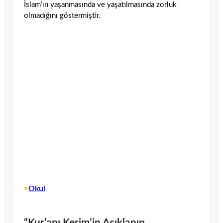
İslam’ın yaşanmasında ve yaşatılmasında zorluk
olmadığını göstermiştir.
•
Okul
“Kur’anı Kerim’in Açıklanıp