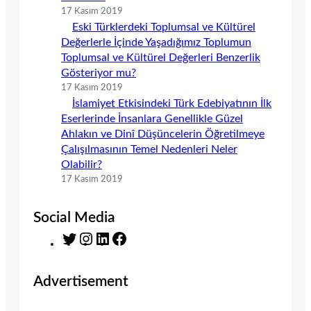
17 Kasım 2019
Eski Türklerdeki Toplumsal ve Kültürel
Değerlerle İçinde Yaşadığımız Toplumun
Toplumsal ve Kültürel Değerleri Benzerlik
Gösteriyor mu?
17 Kasım 2019
İslamiyet Etkisindeki Türk Edebiyatının İlk
Eserlerinde İnsanlara Genellikle Güzel
Ahlakın ve Dinî Düşüncelerin Öğretilmeye
Çalışılmasının Temel Nedenleri Neler
Olabilir?
17 Kasım 2019
Social Media
T
I
L
F
w
n
i
a
i
s
n
c
Advertisement
t
t
k
e
t
a
e
b