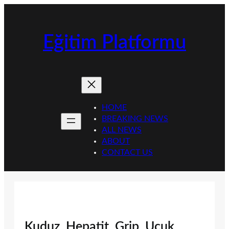
İçeriğe
geç
Eğitim Platformu
HOME
BREAKING NEWS
ALL NEWS
ABOUT
CONTACT US
Kuduz, Hepatit, Grip, Uçuk,