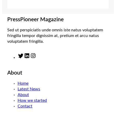
e
g
d
o
r
r
I
o
a
n
k
m
PressPioneer Magazine
Sed ut perspiciatis unde omnis iste natus voluptatem
fringilla tempor dignissim at, pretium et arcu natus
voluptatem fringilla.
T
L
I
w
i
n
i
n
s
About
t
k
t
t
e
a
Home
e
d
g
Latest News
r
I
r
About
n
a
How we started
m
Contact