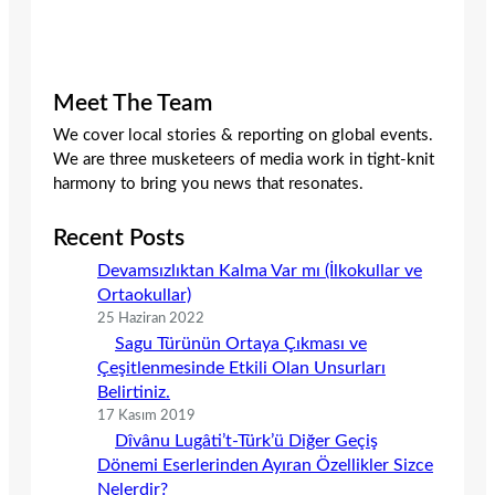
Meet The Team
We cover local stories & reporting on global events.
We are three musketeers of media work in tight-knit
harmony to bring you news that resonates.
Recent Posts
Devamsızlıktan Kalma Var mı (İlkokullar ve
Ortaokullar)
25 Haziran 2022
Sagu Türünün Ortaya Çıkması ve
Çeşitlenmesinde Etkili Olan Unsurları
Belirtiniz.
17 Kasım 2019
Dîvânu Lugâti’t-Türk’ü Diğer Geçiş
Dönemi Eserlerinden Ayıran Özellikler Sizce
Nelerdir?