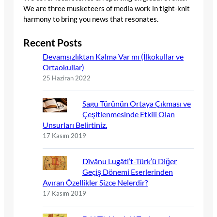
We are three musketeers of media work in tight-knit
harmony to bring you news that resonates.
Recent Posts
Devamsızlıktan Kalma Var mı (İlkokullar ve
Ortaokullar)
25 Haziran 2022
Sagu Türünün Ortaya Çıkması ve
Çeşitlenmesinde Etkili Olan
Unsurları Belirtiniz.
17 Kasım 2019
Dîvânu Lugâti’t-Türk’ü Diğer
Geçiş Dönemi Eserlerinden
Ayıran Özellikler Sizce Nelerdir?
17 Kasım 2019