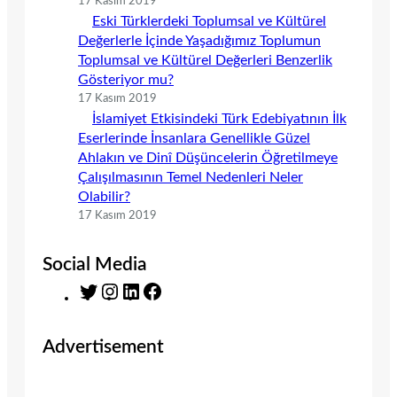
17 Kasım 2019
Eski Türklerdeki Toplumsal ve Kültürel
Değerlerle İçinde Yaşadığımız Toplumun
Toplumsal ve Kültürel Değerleri Benzerlik
Gösteriyor mu?
17 Kasım 2019
İslamiyet Etkisindeki Türk Edebiyatının İlk
Eserlerinde İnsanlara Genellikle Güzel
Ahlakın ve Dinî Düşüncelerin Öğretilmeye
Çalışılmasının Temel Nedenleri Neler
Olabilir?
17 Kasım 2019
Social Media
T
I
L
F
w
n
i
a
i
s
n
c
Advertisement
t
t
k
e
t
a
e
b
e
g
d
o