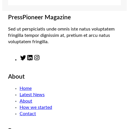
r
r
I
o
a
n
k
m
PressPioneer Magazine
Sed ut perspiciatis unde omnis iste natus voluptatem
fringilla tempor dignissim at, pretium et arcu natus
voluptatem fringilla.
T
L
I
w
i
n
i
n
s
About
t
k
t
t
e
a
Home
e
d
g
Latest News
r
I
r
About
n
a
How we started
m
Contact