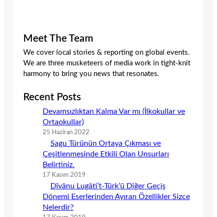
Meet The Team
We cover local stories & reporting on global events.
We are three musketeers of media work in tight-knit
harmony to bring you news that resonates.
Recent Posts
Devamsızlıktan Kalma Var mı (İlkokullar ve
Ortaokullar)
25 Haziran 2022
Sagu Türünün Ortaya Çıkması ve
Çeşitlenmesinde Etkili Olan Unsurları
Belirtiniz.
17 Kasım 2019
Dîvânu Lugâti’t-Türk’ü Diğer Geçiş
Dönemi Eserlerinden Ayıran Özellikler Sizce
Nelerdir?