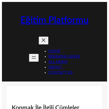
İçeriğe
geç
Eğitim Platformu
HOME
BREAKING NEWS
ALL NEWS
ABOUT
CONTACT US
Kopmak İle İlgili Cümleler