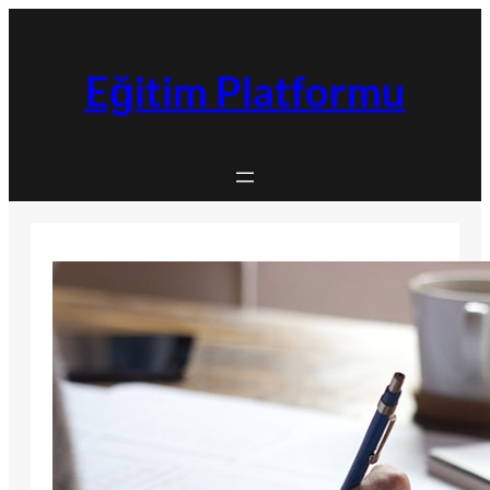
İçeriğe
geç
Eğitim Platformu