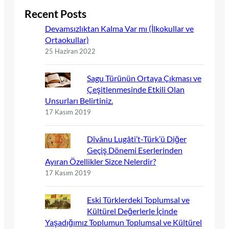
Recent Posts
Devamsızlıktan Kalma Var mı (İlkokullar ve
Ortaokullar)
25 Haziran 2022
Sagu Türünün Ortaya Çıkması ve
Çeşitlenmesinde Etkili Olan
Unsurları Belirtiniz.
17 Kasım 2019
Dîvânu Lugâti’t-Türk’ü Diğer
Geçiş Dönemi Eserlerinden
Ayıran Özellikler Sizce Nelerdir?
17 Kasım 2019
Eski Türklerdeki Toplumsal ve
Kültürel Değerlerle İçinde
Yaşadığımız Toplumun Toplumsal ve Kültürel