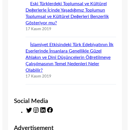
Eski Türklerdeki Toplumsal ve Kültürel
Değerlerle İçinde Yaşadığımız Toplumun
Toplumsal ve Kültürel Değerleri Benzerlik
Gösteriyor mu?
17 Kasım 2019
İslamiyet Etkisindeki Türk Edebiyatının İlk
Eserlerinde İnsanlara Genellikle Güzel
Ahlakın ve Dinî Düşüncelerin Öğretilmeye
Çalışılmasının Temel Nedenleri Neler
Olabilir?
17 Kasım 2019
Social Media
T
I
L
F
w
n
i
a
i
s
n
c
Advertisement
t
t
k
e