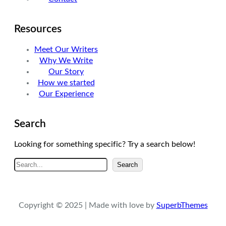
Resources
Meet Our Writers
Why We Write
Our Story
How we started
Our Experience
Search
Looking for something specific? Try a search below!
A
Search
r
a
Copyright © 2025 | Made with love by
SuperbThemes