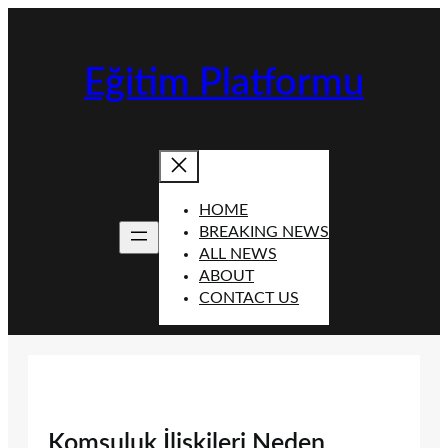
İçeriğe
geç
Eğitim Platformu
HOME
BREAKING NEWS
ALL NEWS
ABOUT
CONTACT US
Komşuluk İlişkileri Neden