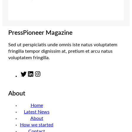
t
a
e
b
e
g
d
o
r
r
I
o
a
n
k
m
PressPioneer Magazine
Sed ut perspiciatis unde omnis iste natus voluptatem
fringilla tempor dignissim at, pretium et arcu natus
voluptatem fringilla.
T
L
I
w
i
n
i
n
s
About
t
k
t
t
e
a
Home
e
d
g
Latest News
r
I
r
About
n
a
How we started
m
Contact