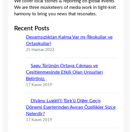
We cover local stories & reporting on global events.
We are three musketeers of media work in tight-knit
harmony to bring you news that resonates.
Recent Posts
Devamsızlıktan Kalma Var mı (İlkokullar ve
Ortaokullar)
25 Haziran 2022
Sagu Türünün Ortaya Çıkması ve
Çeşitlenmesinde Etkili Olan Unsurları
Belirtiniz.
17 Kasım 2019
Dîvânu Lugâti’t-Türk’ü Diğer Geçiş
Dönemi Eserlerinden Ayıran Özellikler Sizce
Nelerdir?
17 Kasım 2019