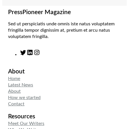
a
n
k
m
PressPioneer Magazine
Sed ut perspiciatis unde omnis iste natus voluptatem
fringilla tempor dignissim at, pretium et arcu natus
voluptatem fringilla.
T
L
I
w
i
n
i
n
s
About
t
k
t
t
e
a
Home
e
d
g
Latest News
r
I
r
About
n
a
How we started
m
Contact
Resources
Meet Our Writers