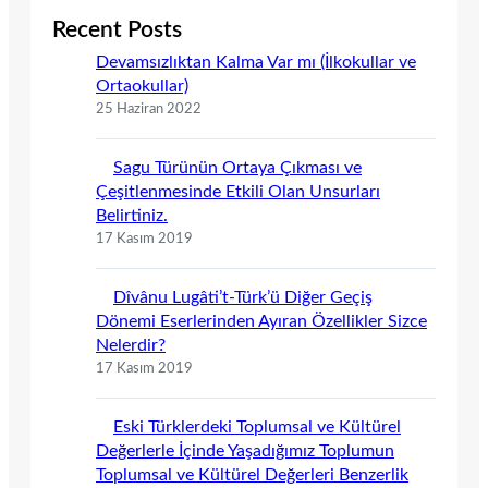
Recent Posts
Devamsızlıktan Kalma Var mı (İlkokullar ve
Ortaokullar)
25 Haziran 2022
Sagu Türünün Ortaya Çıkması ve
Çeşitlenmesinde Etkili Olan Unsurları
Belirtiniz.
17 Kasım 2019
Dîvânu Lugâti’t-Türk’ü Diğer Geçiş
Dönemi Eserlerinden Ayıran Özellikler Sizce
Nelerdir?
17 Kasım 2019
Eski Türklerdeki Toplumsal ve Kültürel
Değerlerle İçinde Yaşadığımız Toplumun
Toplumsal ve Kültürel Değerleri Benzerlik