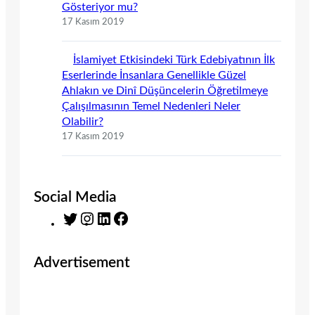
Gösteriyor mu?
17 Kasım 2019
İslamiyet Etkisindeki Türk Edebiyatının İlk
Eserlerinde İnsanlara Genellikle Güzel
Ahlakın ve Dinî Düşüncelerin Öğretilmeye
Çalışılmasının Temel Nedenleri Neler
Olabilir?
17 Kasım 2019
Social Media
T
I
L
F
w
n
i
a
i
s
n
c
Advertisement
t
t
k
e
t
a
e
b
e
g
d
o
r
r
I
o