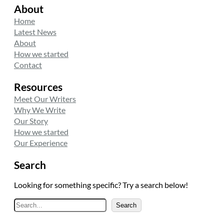
About
t
k
t
t
e
a
Home
e
d
g
Latest News
r
I
r
About
n
a
How we started
m
Contact
Resources
Meet Our Writers
Why We Write
Our Story
How we started
Our Experience
Search
Looking for something specific? Try a search below!
A
Search
r