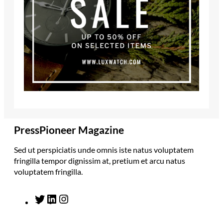
PressPioneer Magazine
Sed ut perspiciatis unde omnis iste natus voluptatem
fringilla tempor dignissim at, pretium et arcu natus
voluptatem fringilla.
T
L
I
w
i
n
i
n
s