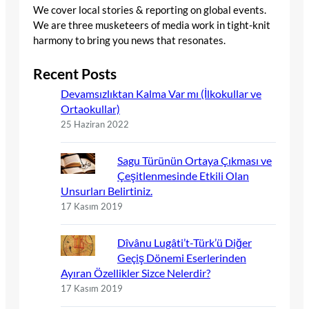
We cover local stories & reporting on global events.
We are three musketeers of media work in tight-knit
harmony to bring you news that resonates.
Recent Posts
Devamsızlıktan Kalma Var mı (İlkokullar ve
Ortaokullar)
25 Haziran 2022
Sagu Türünün Ortaya Çıkması ve
Çeşitlenmesinde Etkili Olan
Unsurları Belirtiniz.
17 Kasım 2019
Dîvânu Lugâti’t-Türk’ü Diğer
Geçiş Dönemi Eserlerinden
Ayıran Özellikler Sizce Nelerdir?
17 Kasım 2019