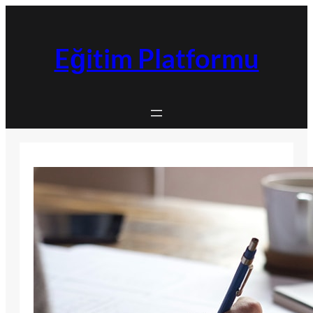
İçeriğe
geç
Eğitim Platformu