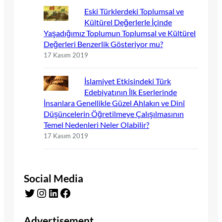
Eski Türklerdeki Toplumsal ve
Kültürel Değerlerle İçinde
Yaşadığımız Toplumun Toplumsal ve Kültürel
Değerleri Benzerlik Gösteriyor mu?
17 Kasım 2019
İslamiyet Etkisindeki Türk
Edebiyatının İlk Eserlerinde
İnsanlara Genellikle Güzel Ahlakın ve Dinî
Düşüncelerin Öğretilmeye Çalışılmasının
Temel Nedenleri Neler Olabilir?
17 Kasım 2019
Social Media
Twitter
Instagram
LinkedIn
Facebook
Advertisement